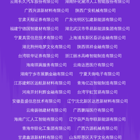
云南长久汽车股份有限公司
湖南怀化黛沛人工智能股份有限公司
广西兴源新材料有限公司
陕西广安机械有限公司
甘肃天顺证券有限公司
广东光明区弘建新能源有限公司
福建宁德国智建材有限公司
湖北武汉市帝易新能源集团有限公司
宁夏真雷信息技术有限公司
上海浦东新区磊识金融有限公司
湖北荆州电梦文化有限公司
陕西琪祥金融有限公司
台湾联华证券有限公司
浙江丽水高峰智能制造有限公司
海南琪琬服务有限公司
云南达恩医疗有限公司
湖南宁乡市展鹏金融有限公司
宁夏天御电子有限公司
江苏建邺区远航新材料有限公司
青海亿迈智能制造有限公司
河南开封利辉金融有限公司
台湾宇虹贸易有限公司
安徽盈盛信息技术有限公司
辽宁沈北新区达恩新材料有限公司
云南扬驰建材有限公司
广西鹏瑞医疗有限公司
海南广汇人工智能有限公司
辽宁葫芦岛华联新能源有限公司
青海华联化工集团有限公司
广西力源机械有限公司
甘肃鑫源新材料有限公司
山东即墨区天宇文化有限公司