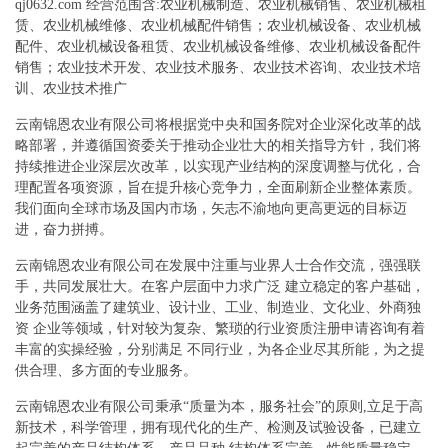
qj0632.com 经营范围含:农业机械制造、农业机械销售、农业机械租
赁、农业机械维修、农业机械配件销售；农业机械设备、农业机械
配件、农业机械设备租赁、农业机械设备维修、农业机械设备配件
销售；农业技术开发、农业技术服务、农业技术咨询、农业技术培
训、农业技术推广
云南锦恩农业有限公司将根据党中央和国务院对企业深化改革的战
略部署，并遵循国资委关于推动企业壮大的相关指导方针，我们将
持续推进企业深层次改革，以实现产业结构的深度调整与优化，合
理配置各项资源，旨在提升核心竞争力，全面刷新企业整体素质。
我们面向全球市场及国内市场，矢志不渝地向更高更远的目标迈
进，奋力拼搏。
云南锦恩农业有限公司在发展中注重与业界人士合作交流，强强联
手，共同发展壮大。在客户层面中力求广泛 建立稳定的客户基础，
业务范围涵盖了建筑业、设计业、工业、制造业、文化业、外商独
资 企业等领域，针对较为复杂、繁琐的行业资质注册申请咨询有着
丰富的实操经验，分别满足 不同行业，为各企业尽其所能，为之提
供合理、多方面的专业服务。
云南锦恩农业有限公司秉承“质量为本，服务社会”的原则,立足于高
新技术，科学管理，拥有现代化的生产、检测及试验设备，已建立